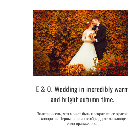
E & O. Wedding in incredibly war
and bright autumn time.
Золотая осень, что может быть прекраснее ее красок
и колорита? Первые числа октября дарят ласкающее
тепло оранжевого...