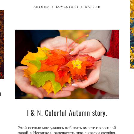
AUTUMN
LOVESTORY
NATURE
m
I & N. Colorful Autumn story.
Этой осенью мне удалось побывать вместе с красивой
парой в Несвиже и запечатлеть яркие краски октября.